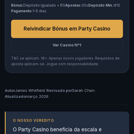
Bónus:
Depósito Igualado + RG
Apostas:
30x
Depósito Mín.:
€10
Pagamento:
1–5 dias
Reivindicar Bónus em Party Casino
Ver Casino Nº1
T&C se aplicam. 18+. Apenas novos jogadores. Requisitos de
aposta aplicam-se. Jogue com responsabilidade.
Autor
James Whitfield
|
Revisado por
Sarah Chen
|
Atualizado
março 2026
O NOSSO VEREDITO
O Party Casino beneficia da escala e