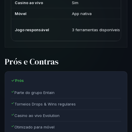
Casino ao vivo
Sim
Móvel
App nativa
Jogo responsável
3 ferramentas disponíveis
Prós e Contras
Prós
Parte do grupo Entain
Torneios Drops & Wins regulares
Casino ao vivo Evolution
Otimizado para móvel