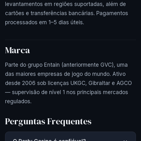
levantamentos em regiões suportadas, além de
cartões e transferências bancárias. Pagamentos
processados em 1–5 dias úteis.
Marca
Parte do grupo Entain (anteriormente GVC), uma
das maiores empresas de jogo do mundo. Ativo
desde 2006 sob licenças UKGC, Gibraltar e AGCO
— supervisão de nível 1 nos principais mercados
regulados.
Perguntas Frequentes