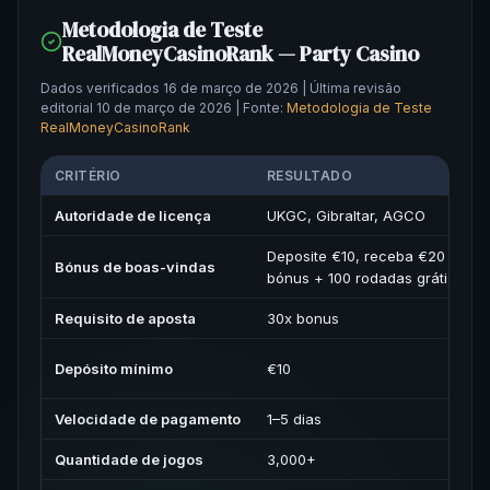
Metodologia de Teste
RealMoneyCasinoRank — Party Casino
Dados verificados 16 de março de 2026 | Última revisão
editorial 10 de março de 2026 | Fonte:
Metodologia de Teste
RealMoneyCasinoRank
CRITÉRIO
RESULTADO
Autoridade de licença
UKGC, Gibraltar, AGCO
Deposite €10, receba €20
Bónus de boas-vindas
bónus + 100 rodadas grátis
Requisito de aposta
30x bonus
Depósito mínimo
€10
Velocidade de pagamento
1–5 dias
Quantidade de jogos
3,000+