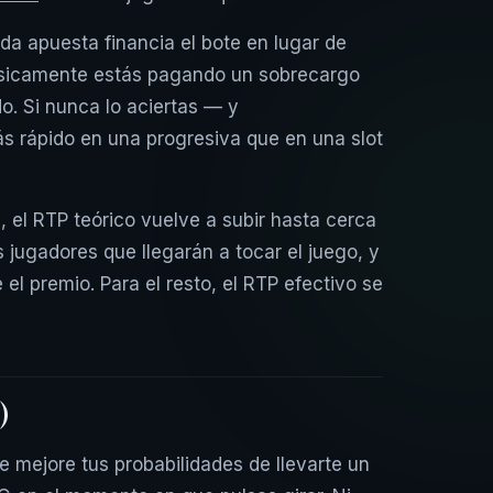
da apuesta financia el bote en lugar de
Básicamente estás pagando un sobrecargo
o. Si nunca lo aciertas — y
s rápido en una progresiva que en una slot
l, el RTP teórico vuelve a subir hasta cerca
jugadores que llegarán a tocar el juego, y
el premio. Para el resto, el RTP efectivo se
)
 mejore tus probabilidades de llevarte un