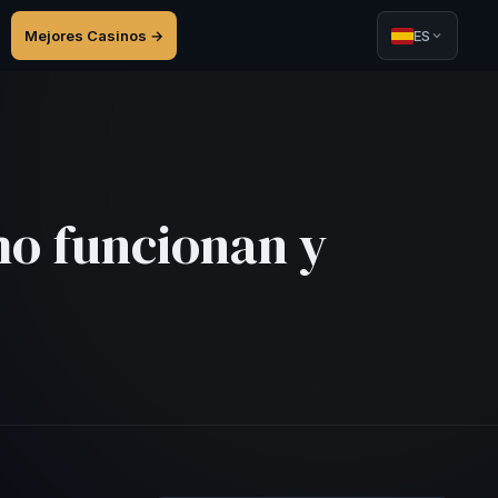
ES
Mejores Casinos →
mo funcionan y