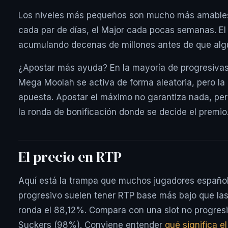
Los niveles más pequeños son mucho más amables. 
cada par de días, el Major cada pocas semanas. E
acumulando decenas de millones antes de que algui
¿Apostar más ayuda? En la mayoría de progresivas,
Mega Moolah se activa de forma aleatoria, pero la 
apuesta. Apostar el máximo no garantiza nada, per
la ronda de bonificación donde se decide el premio
El precio en RTP
Aquí está la trampa que muchos jugadores españole
progresivo suelen tener RTP base más bajo que la
ronda el 88,12%. Compara con una slot no progres
Suckers (98%). Conviene entender
qué significa e