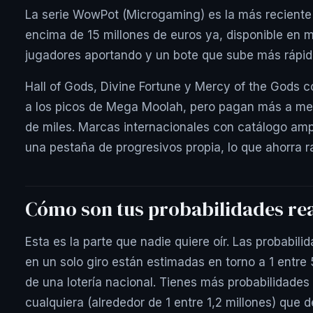
La serie WowPot (Microgaming) es la más reciente
encima de 15 millones de euros ya, disponible en múl
jugadores aportando y un bote que sube más rápid
Hall of Gods, Divine Fortune y Mercy of the Gods 
a los picos de Mega Moolah, pero pagan más a men
de miles. Marcas internacionales con catálogo am
una pestaña de progresivos propia, lo que ahorra ras
Cómo son tus probabilidades re
Esta es la parte que nadie quiere oír. Las probabi
en un solo giro están estimadas en torno a 1 entre
de una lotería nacional. Tienes más probabilidades
cualquiera (alrededor de 1 entre 1,2 millones) que d