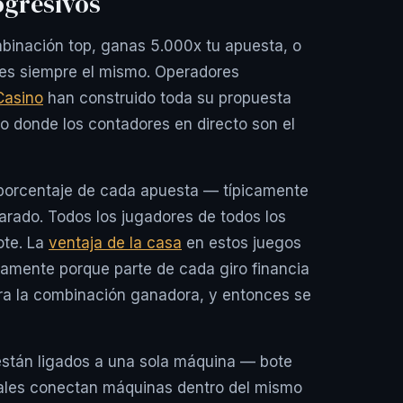
ogresivos
ombinación top, ganas 5.000x tu apuesta, o
o es siempre el mismo. Operadores
Casino
han construido toda su propuesta
o donde los contadores en directo son el
 porcentaje de cada apuesta — típicamente
arado. Todos los jugadores de todos los
ote. La
ventaja de la casa
en estos juegos
isamente porque parte de cada giro financia
ara la combinación ganadora, y entonces se
 están ligados a una sola máquina — bote
cales conectan máquinas dentro del mismo