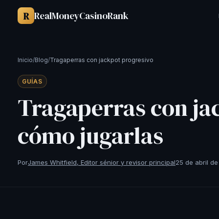
RealMoneyCasinoRank
R
Inicio
Blog
Tragaperras con jackpot progresivo
GUÍAS
Tragaperras con ja
cómo jugarlas
Por
James Whitfield, Editor sénior y revisor principal
25 de abril d