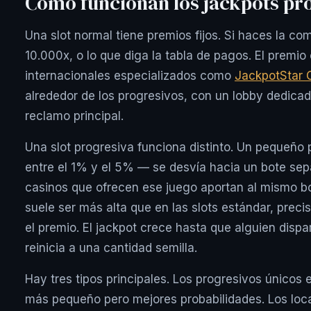
Cómo funcionan los jackpots pr
Una slot normal tiene premios fijos. Si haces la c
10.000x, o lo que diga la tabla de pagos. El premi
internacionales especializados como
JackpotStar 
alrededor de los progresivos, con un lobby dedicad
reclamo principal.
Una slot progresiva funciona distinto. Un pequeño
entre el 1% y el 5% — se desvía hacia un bote sep
casinos que ofrecen ese juego aportan al mismo b
suele ser más alta que en las slots estándar, prec
el premio. El jackpot crece hasta que alguien disp
reinicia a una cantidad semilla.
Hay tres tipos principales. Los progresivos únicos
más pequeño pero mejores probabilidades. Los lo