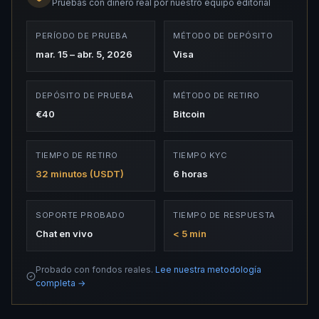
Pruebas con dinero real por nuestro equipo editorial
PERÍODO DE PRUEBA
MÉTODO DE DEPÓSITO
mar. 15 – abr. 5, 2026
Visa
DEPÓSITO DE PRUEBA
MÉTODO DE RETIRO
€40
Bitcoin
TIEMPO DE RETIRO
TIEMPO KYC
32 minutos (USDT)
6 horas
SOPORTE PROBADO
TIEMPO DE RESPUESTA
Chat en vivo
< 5 min
Probado con fondos reales.
Lee nuestra metodología
completa →