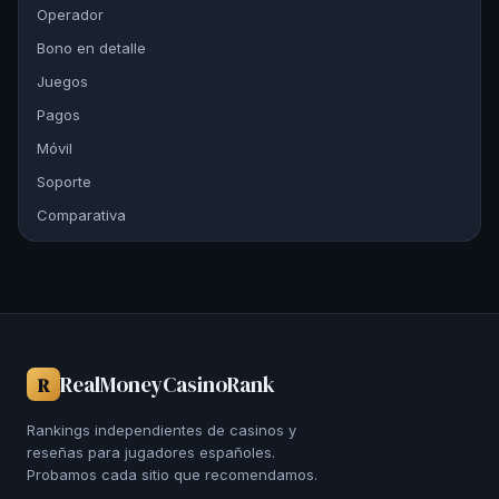
Operador
Bono en detalle
Juegos
Pagos
Móvil
Soporte
Comparativa
RealMoneyCasinoRank
R
Rankings independientes de casinos y
reseñas para jugadores españoles.
Probamos cada sitio que recomendamos.