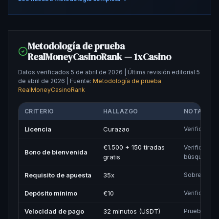
Metodología de prueba
RealMoneyCasinoRank — 1xCasino
Datos verificados 5 de abril de 2026 | Última revisión editorial 5
de abril de 2026 | Fuente:
Metodología de prueba
RealMoneyCasinoRank
CRITERIO
HALLAZGO
NOTAS
Licencia
Curazao
Verificado a
€1.500 + 150 tiradas
Verificado: 
Bono de bienvenida
gratis
búsqueda 
Requisito de apuesta
35x
Sobre el bo
Depósito mínimo
€10
Verificado a
Velocidad de pago
32 minutos (USDT)
Prueba con 