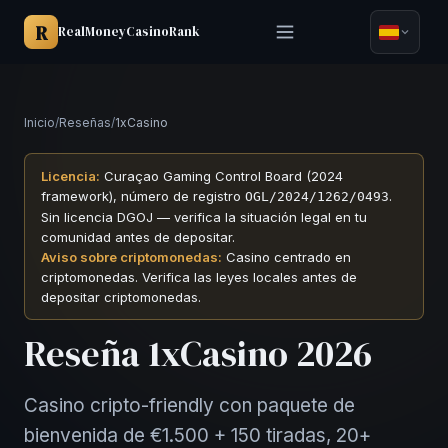
R
RealMoneyCasinoRank
Inicio
Reseñas
1xCasino
Licencia:
Curaçao Gaming Control Board (2024
framework), número de registro
.
OGL/2024/1262/0493
Sin licencia DGOJ — verifica la situación legal en tu
comunidad antes de depositar.
Aviso sobre criptomonedas:
Casino centrado en
criptomonedas. Verifica las leyes locales antes de
depositar criptomonedas.
Reseña 1xCasino 2026
Casino cripto-friendly con paquete de
bienvenida de €1.500 + 150 tiradas, 20+