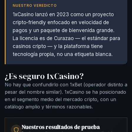
NUESTRO VEREDICTO
1xCasino lanzó en 2023 como un proyecto
cripto-friendly enfocado en velocidad de
pagos y un paquete de bienvenida grande.
La licencia es de Curazao — el estándar para
casinos cripto — y la plataforma tiene
tecnología propia, no una etiqueta blanca.
¿Es seguro 1xCasino?
No hay que confundirlo con 1xBet (operador distinto a
pesar del nombre similar). 1xCasino se ha posicionado
en el segmento medio del mercado cripto, con un
catálogo amplio y términos razonables.
Nuestros resultados de prueba