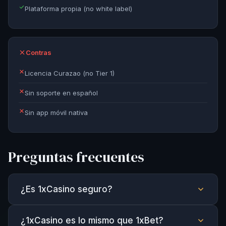
Plataforma propia (no white label)
Contras
Licencia Curazao (no Tier 1)
Sin soporte en español
Sin app móvil nativa
Preguntas frecuentes
¿Es 1xCasino seguro?
1xCasino opera con licencia de Curazao desde 2023. La
¿1xCasino es lo mismo que 1xBet?