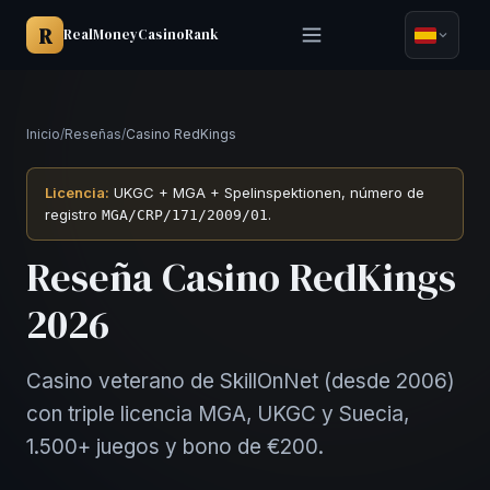
R
RealMoneyCasinoRank
Inicio
Reseñas
Casino RedKings
Licencia:
UKGC + MGA + Spelinspektionen, número de
registro
.
MGA/CRP/171/2009/01
Reseña Casino RedKings
2026
Casino veterano de SkillOnNet (desde 2006)
con triple licencia MGA, UKGC y Suecia,
1.500+ juegos y bono de €200.