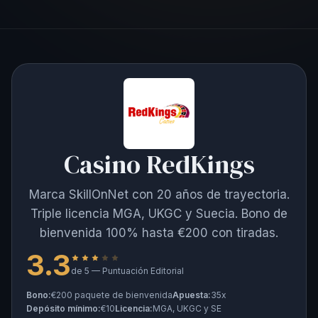
Casino RedKings
Marca SkillOnNet con 20 años de trayectoria.
Triple licencia MGA, UKGC y Suecia. Bono de
bienvenida 100% hasta €200 con tiradas.
3.3
de 5 — Puntuación Editorial
Bono:
€200 paquete de bienvenida
Apuesta:
35x
Depósito mínimo:
€10
Licencia:
MGA, UKGC y SE