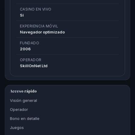
CASINO EN VIVO
Sí
EXPERIENCIA MÓVIL
Navegador optimizado
FUNDADO
2006
OPERADOR
SkillOnNet Ltd
Acceso rápido
Visión general
Operador
Bono en detalle
Juegos