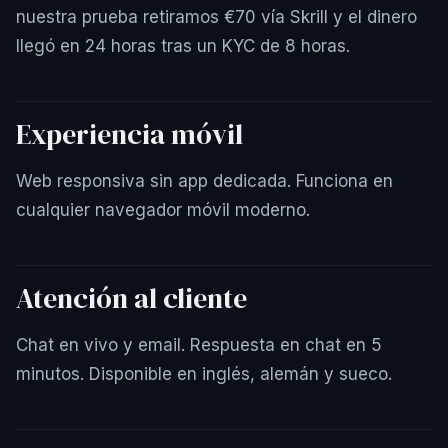
nuestra prueba retiramos €70 vía Skrill y el dinero
llegó en 24 horas tras un KYC de 8 horas.
Experiencia móvil
Web responsiva sin app dedicada. Funciona en
cualquier navegador móvil moderno.
Atención al cliente
Chat en vivo y email. Respuesta en chat en 5
minutos. Disponible en inglés, alemán y sueco.