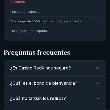
Contras
Diseño envejecido
Catálogo de 1.500 juegos sin nada exclusivo
Sin soporte en español
Preguntas frecuentes
¿Es Casino RedKings seguro?
Sí. Casino RedKings opera bajo SkillOnNet Ltd desde 2006
¿Cuál es el bono de bienvenida?
con licencias MGA, UKGC y Spelinspektionen (Suecia). Es
uno de los casinos más veteranos del operador.
Paquete de hasta €200 distribuido entre varios depósitos.
¿Cuánto tardan los retiros?
Requisito de apuesta 35x sobre el bono, depósito mínimo
€10.