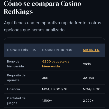
Cómo se compara Casino
RedKings
Aquí tienes una comparativa rápida frente a otras
opciones que hemos analizado:
CARACTERÍSTICA
CASINO REDKINGS
MR GREEN
C
Bono de
€200 paquete de
Varía
V
bienvenida
bienvenida
Requisito de
35x
30-40x
3
apuesta
Licencia
MGA, UKGC y SE
MGA/UKGC
M
Cantidad de
1.500+
2.000+
2
juegos