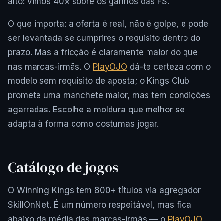
alto: vimos 40× sobre os ganhos das FS.
O que importa: a oferta é real, não é golpe, e pode
ser levantada se cumprires o requisito dentro do
prazo. Mas a fricção é claramente maior do que
nas marcas-irmãs. O
PlayOJO
dá-te certeza com o
modelo sem requisito de aposta; o Kings Club
promete uma manchete maior, mas tem condições
agarradas. Escolhe a moldura que melhor se
adapta à forma como costumas jogar.
Catálogo de jogos
O Winning Kings tem 800+ títulos via agregador
SkillOnNet. É um número respeitável, mas fica
abaixo da média das marcas-irmãs — o
PlayOJO