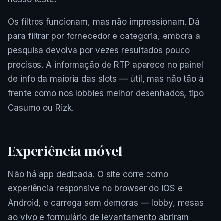
Os filtros funcionam, mas não impressionam. Dá
para filtrar por fornecedor e categoria, embora a
pesquisa devolva por vezes resultados pouco
precisos. A informação de RTP aparece no painel
de info da maioria das slots — útil, mas não tão à
frente como nos lobbies melhor desenhados, tipo
Casumo ou Rizk.
Experiência móvel
Não há app dedicada. O site corre como
experiência responsive no browser do iOS e
Android, e carrega sem demoras — lobby, mesas
ao vivo e formulário de levantamento abriram