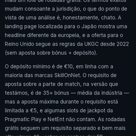
mais um lote de rodadas grátis. Os termos exatos
mudam consoante a jurisdição, o que do ponto de
vista de uma análise é, honestamente, chato. A
landing page localizada para o Japão mostra uma
headline diferente da europeia, e a oferta para o
Reino Unido segue as regras da UKGC desde 2022
(sem aposta sobre bónus + depósito).
O depósito mínimo é de €10, em linha com a
maioria das marcas SkillOnNet. O requisito de
aposta sobre a parte de match, na versão que
testámos, é de 35× bónus — média da indústria —
mas a aposta máxima durante o requisito está
limitada a €5, e algumas slots de jackpot da
Pragmatic Play e NetEnt não contam. As rodadas
grátis seguem um requisito separado e bem mais