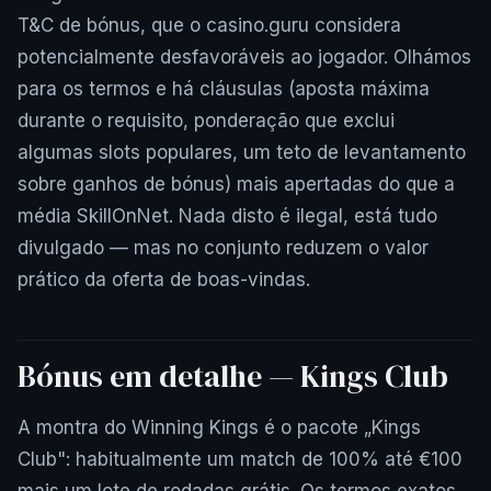
T&C de bónus, que o casino.guru considera
potencialmente desfavoráveis ao jogador. Olhámos
para os termos e há cláusulas (aposta máxima
durante o requisito, ponderação que exclui
algumas slots populares, um teto de levantamento
sobre ganhos de bónus) mais apertadas do que a
média SkillOnNet. Nada disto é ilegal, está tudo
divulgado — mas no conjunto reduzem o valor
prático da oferta de boas-vindas.
Bónus em detalhe — Kings Club
A montra do Winning Kings é o pacote „Kings
Club": habitualmente um match de 100% até €100