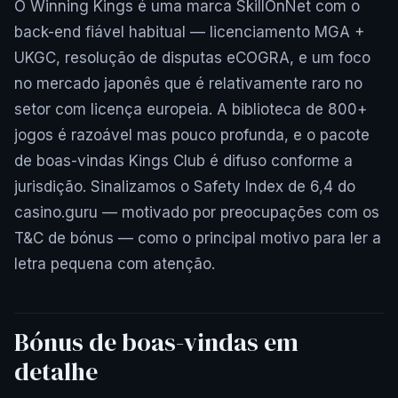
O Winning Kings é uma marca SkillOnNet com o
back-end fiável habitual — licenciamento MGA +
UKGC, resolução de disputas eCOGRA, e um foco
no mercado japonês que é relativamente raro no
setor com licença europeia. A biblioteca de 800+
jogos é razoável mas pouco profunda, e o pacote
de boas-vindas Kings Club é difuso conforme a
jurisdição. Sinalizamos o Safety Index de 6,4 do
casino.guru — motivado por preocupações com os
T&C de bónus — como o principal motivo para ler a
letra pequena com atenção.
Bónus de boas-vindas em
detalhe