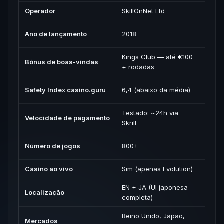
Operador
SkillOnNet Ltd
Activ
Segun
Ano de lançamento
2018
indúst
Kings Club — até €100
35× b
Bónus de boas-vindas
+ rodadas
jurisd
Motiv
Safety Index casino.guru
6,4 (abaixo da média)
T&C d
Testado: ~24h via
Velocidade de pagamento
Janel
Skrill
NetEn
Número de jogos
800+
Pragm
Casino ao vivo
Sim (apenas Evolution)
Game 
EN + JA (UI japonesa
Localização
JPY s
completa)
Reino Unido, Japão,
Mercados
Não a