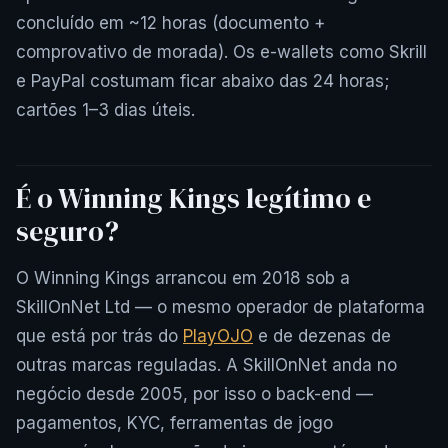
concluído em ~12 horas (documento +
comprovativo de morada). Os e-wallets como Skrill
e PayPal costumam ficar abaixo das 24 horas;
cartões 1–3 dias úteis.
É o Winning Kings legítimo e
seguro?
O Winning Kings arrancou em 2018 sob a
SkillOnNet Ltd — o mesmo operador de plataforma
que está por trás do
PlayOJO
e de dezenas de
outras marcas reguladas. A SkillOnNet anda no
negócio desde 2005, por isso o back-end —
pagamentos, KYC, ferramentas de jogo