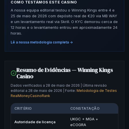
COMO TESTÁMOS ESTE CASINO
A nossa equipa editorial testou o Winning Kings entre 4 e
25 de maio de 2026 com depósito real de €20 via MB WAY
e um levantamento real via Skrill. O KYC demorou cerca de
12 horas e o levantamento entrou em aproximadamente 24
horas.
Lê a nossa metodologia completa →
Resumo de Evidências — Winning Kings
Casino
Dados verificados a 28 de maio de 2026 | Última revisão
editorial a 28 de maio de 2026 | Fonte:
Metodologia de Testes
RealMoneyCasinoRank
CRITÉRIO
CONSTATAÇÃO
FONT
UKGC + MGA +
Autoridade de licença
Tier 1
eCOGRA