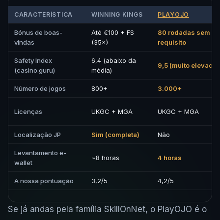
CARACTERÍSTICA
WINNING KINGS
PLAYOJO
Bónus de boas-
Até €100 + FS
80 rodadas sem
vindas
(35×)
requisito
Safety Index
6,4 (abaixo da
9,5 (muito elevado)
(casino.guru)
média)
Número de jogos
800+
3.000+
Licenças
UKGC + MGA
UKGC + MGA
Localização JP
Sim (completa)
Não
Levantamento e-
~8 horas
4 horas
wallet
A nossa pontuação
3,2/5
4,2/5
Se já andas pela família SkillOnNet, o PlayOJO é o