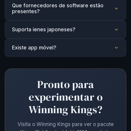
A janela de revisão pendente padrão da SkillOnNet é de
Que fornecedores de software estão
aberta antes de depositares.
24–72 horas; depois, o tempo varia conforme o método.
presentes?
No nosso teste de maio de 2026, um levantamento de
€20 via Skrill entrou na carteira em cerca de 24 horas.
O Winning Kings agrega 800+ títulos via SkillOnNet, com
Suporta ienes japoneses?
NetEnt, Microgaming, Play'n GO, Pragmatic Play e
Playtech em destaque. O casino ao vivo é da Evolution.
Sim. O casino tem um front-end dedicado à localização
Existe app móvel?
japonesa, com suporte a JPY e UI em japonês.
Sem app dedicada. O site corre através de uma
experiência responsive no browser em iOS e Android.
Pronto para
experimentar o
Winning Kings?
Visita o Winning Kings para ver o pacote