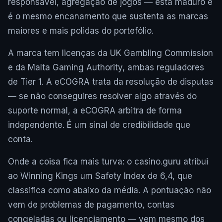
responsável, agregação de jogos — está maduro e
é o mesmo encanamento que sustenta as marcas
maiores e mais polidas do portefólio.
A marca tem licenças da UK Gambling Commission
e da Malta Gaming Authority, ambas reguladores
de Tier 1. A eCOGRA trata da resolução de disputas
— se não conseguires resolver algo através do
suporte normal, a eCOGRA arbitra de forma
independente. É um sinal de credibilidade que
conta.
Onde a coisa fica mais turva: o casino.guru atribui
ao Winning Kings um Safety Index de 6,4, que
classifica como abaixo da média. A pontuação não
vem de problemas de pagamento, contas
congeladas ou licenciamento — vem mesmo dos