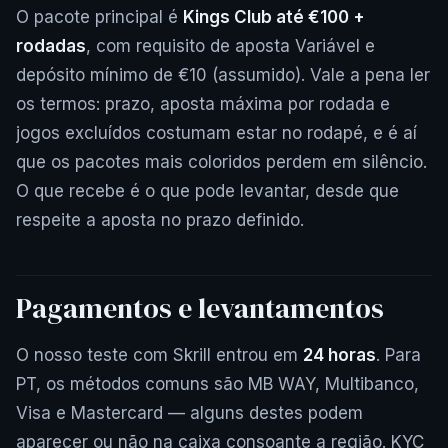
O pacote principal é
Kings Club até €100 +
rodadas
, com requisito de aposta Variável e
depósito mínimo de €10 (assumido). Vale a pena ler
os termos: prazo, aposta máxima por rodada e
jogos excluídos costumam estar no rodapé, e é aí
que os pacotes mais coloridos perdem em silêncio.
O que recebe é o que pode levantar, desde que
respeite a aposta no prazo definido.
Pagamentos e levantamentos
O nosso teste com Skrill entrou em
24 horas
. Para
PT, os métodos comuns são MB WAY, Multibanco,
Visa e Mastercard — alguns destes podem
aparecer ou não na caixa consoante a região. KYC