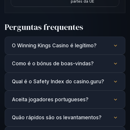
partes da UE
Perguntas frequentes
O Winning Kings Casino é legítimo?
Sim. O Winning Kings tem licenças UKGC e MGA e usa a
Como é o bónus de boas-vindas?
eCOGRA para resolução de disputas. É operado pela
SkillOnNet Ltd. As nossas reservas estão nos T&C de
O pacote „Kings Club" oferece habitualmente um match
Qual é o Safety Index do casino.guru?
bónus, sinalizados pelo casino.guru como abaixo da
de depósito até €100 mais rodadas grátis, mas a headline
média.
muda conforme a jurisdição. Lê os T&C na página da
6,4 (abaixo da média) em maio de 2026. A pontuação
Aceita jogadores portugueses?
oferta que carrega para a tua região antes de optar por
vem da análise dos T&C de bónus, que o casino.guru
ela.
descreve como contendo cláusulas potencialmente
A elegibilidade para PT depende da estratégia de
Quão rápidos são os levantamentos?
desfavoráveis.
mercado actual. Métodos como MB WAY podem aparecer
na caixa consoante a região. Verifica se a tua zona está