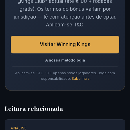
„Kings Club" actual (até €100 + rodadas
grátis). Os termos do bónus variam por
jurisdição — lê com atenção antes de optar.
Aplicam-se T&C.
Visitar Winning Kings
A nossa metodologia
Aplicam-se T&C. 18+. Apenas novos jogadores. Joga com
responsabilidade.
Sabe mais
.
Leitura relacionada
ANÁLISE