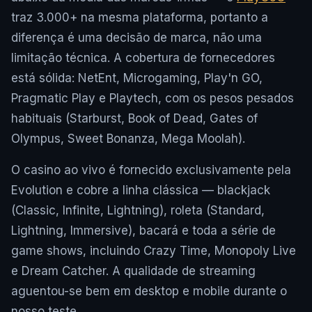
traz 3.000+ na mesma plataforma, portanto a
diferença é uma decisão de marca, não uma
limitação técnica. A cobertura de fornecedores
está sólida: NetEnt, Microgaming, Play'n GO,
Pragmatic Play e Playtech, com os pesos pesados
habituais (Starburst, Book of Dead, Gates of
Olympus, Sweet Bonanza, Mega Moolah).
O casino ao vivo é fornecido exclusivamente pela
Evolution e cobre a linha clássica — blackjack
(Classic, Infinite, Lightning), roleta (Standard,
Lightning, Immersive), bacará e toda a série de
game shows, incluindo Crazy Time, Monopoly Live
e Dream Catcher. A qualidade de streaming
aguentou-se bem em desktop e mobile durante o
nosso teste.