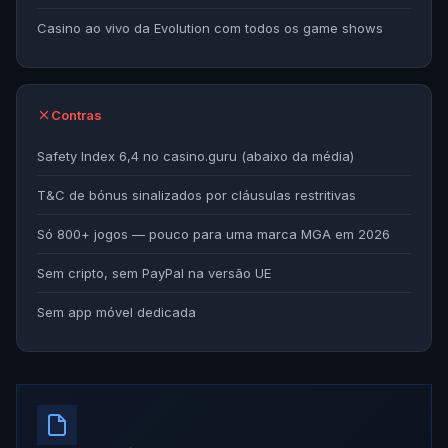
Casino ao vivo da Evolution com todos os game shows
Contras
Safety Index 6,4 no casino.guru (abaixo da média)
T&C de bónus sinalizados por cláusulas restritivas
Só 800+ jogos — pouco para uma marca MGA em 2026
Sem cripto, sem PayPal na versão UE
Sem app móvel dedicada