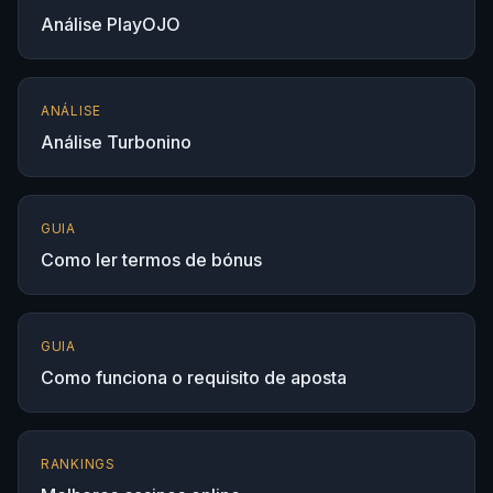
Análise PlayOJO
ANÁLISE
Análise Turbonino
GUIA
Como ler termos de bónus
GUIA
Como funciona o requisito de aposta
RANKINGS